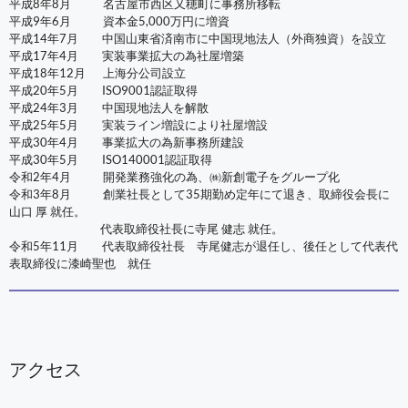
平成8年8月 名古屋市西区又穂町に事務所移転
平成9年6月 資本金5,000万円に増資
平成14年7月 中国山東省済南市に中国現地法人（外商独資）を設立
平成17年4月 実装事業拡大の為社屋増築
平成18年12月 上海分公司設立
平成20年5月 ISO9001認証取得
平成24年3月 中国現地法人を解散
平成25年5月 実装ライン増設により社屋増設
平成30年4月 事業拡大の為新事務所建設
平成30年5月 ISO140001認証取得
令和2年4月 開発業務強化の為、㈱新創電子をグループ化
令和3年8月 創業社長として35期勤め定年にて退き、取締役会長に
山口 厚 就任。
代表取締役社長に寺尾 健志 就任。
令和5年11月 代表取締役社長 寺尾健志が退任し、後任として代表代
表取締役に漆崎聖也 就任
アクセス