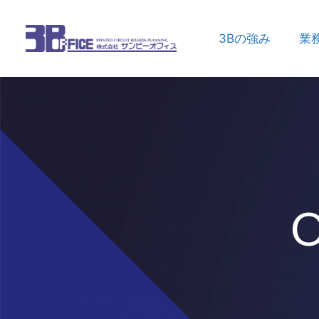
3Bの強み
業