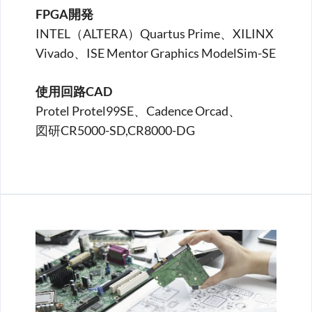
FPGA開発
INTEL（ALTERA）Quartus Prime、XILINX
Vivado、ISE Mentor Graphics ModelSim-SE
使用回路CAD
Protel Protel99SE、Cadence Orcad、
図研CR5000-SD,CR8000-DG