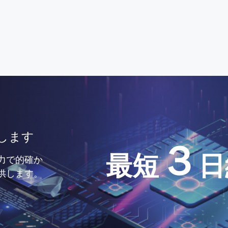
します
３
最短
日
力で的確か
供します。