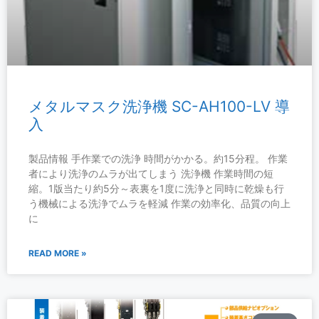
メタルマスク洗浄機 SC-AH100-LV 導
入
製品情報 手作業での洗浄 時間がかかる。約15分程。 作業
者により洗浄のムラが出てしまう 洗浄機 作業時間の短
縮。1版当たり約5分～表裏を1度に洗浄と同時に乾燥も行
う機械による洗浄でムラを軽減 作業の効率化、品質の向上
に
READ MORE »