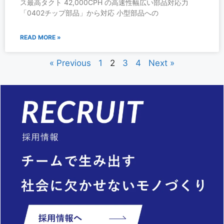
ス最高タクト 42,000CPH の高速性幅広い部品対応力
「0402チップ部品」から対応 小型部品への
READ MORE »
« Previous
1
2
3
4
Next »